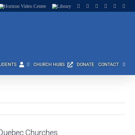
Horizon
Library
Facebook
X
Instagram
YouTube
LinkedIn
Emai
Video
Centre
UDENTS
CHURCH HUBS
DONATE
CONTACT
 Quebec Churches