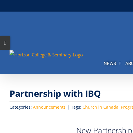
Skip
to
content
Toggle
Sliding
Bar
NEWS
AB
Area
Partnership with IBQ
Categories:
Announcements
|
Tags:
Church in Canada
,
Progr
New Partnership