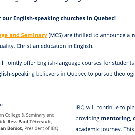
 our English-speaking churches in Quebec!
lege and Seminary
(MCS) are thrilled to announce a
n
ality, Christian education in English.
 jointly offer English-language courses for students 
ish-speaking believers in Quebec to pursue theologic
IBQ will continue to play
zon College & Seminary and
providing
mentoring, c
side
Rev. Paul Tétreault
,
han Bersot
, President of IBQ.
academic journey. This 