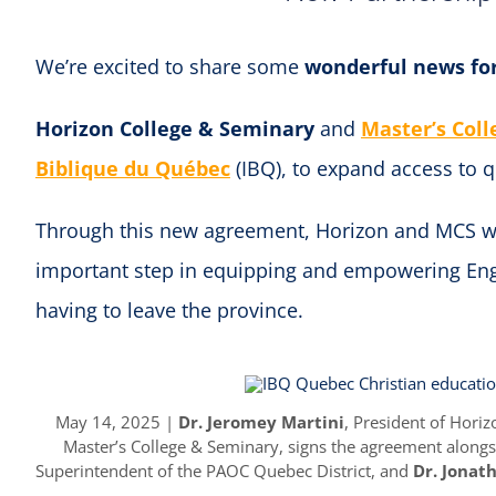
We’re excited to share some
wonderful news for
Horizon College & Seminary
and
Master’s Col
Biblique du Québec
(IBQ), to expand access to qu
Through this new agreement, Horizon and MCS will
important step in equipping and empowering Engl
having to leave the province.
May 14, 2025 |
Dr. Jeromey Martini
, President of Hori
Master’s College & Seminary, signs the agreement along
Superintendent of the PAOC Quebec District, and
Dr. Jonat