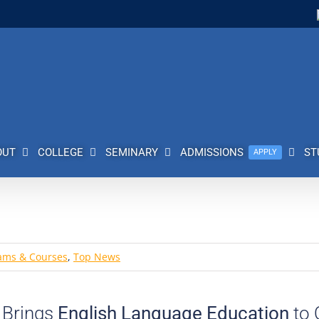
OUT
COLLEGE
SEMINARY
ADMISSIONS
ST
APPLY
ams & Courses
,
Top News
 Brings
English Language Education
to