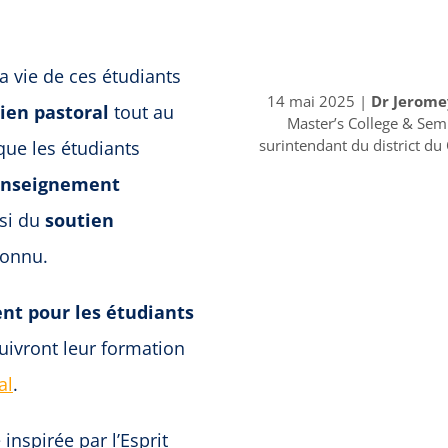
a vie de ces étudiants
14 mai 2025 |
Dr Jerome
en pastoral
tout au
Master’s College & Semi
surintendant du district d
que les étudiants
’enseignement
ssi du
soutien
connu.
nt pour les étudiants
ivront leur formation
al
.
nspirée par l’Esprit